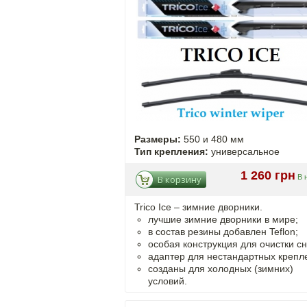
Размеры:
550 и 480 мм
Тип крепления:
универсальное
1 260 грн
В 
В корзину
Trico Ice – зимние дворники.
лучшие зимние дворники в мире;
в состав резины добавлен Teflon;
особая конструкция для очистки сн
адаптер для нестандартных крепл
созданы для холодных (зимних)
условий.