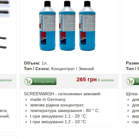
Объем:
1л.
Разм
Тип / Сезон:
Концентрат / Зимний
Тип / 
265 грн
наличии
В наличии
В корзину
В
SCREENWASH - cклоомивач зимовий.
Щітка-
made in Germany;
дов
зимова рідина концентрат;
дов
ега;
температура замерзання - 80 ° C;
для
ений;
t
при змішуванні
1:1 - 20 °C;
вир
t
при змішуванні
1:2 - 10 °C.
скр