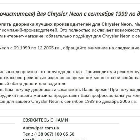
чистителя) для Chrysler Neon c сентября 1999 по д
упить дворники лучших производителей для Chrysler Neon
. М
т компаний-производителей. Это полностью исключает возможност
м интернет-магазине, обязательно подойдут для Chrysler Neon с с
Neon с 09.1999 по 12.2005 г.в., обращайте внимание на следующие
ильных дворников - от полугода до года. Производители рекоменд
ластмассово-резиновые изделия со временем меняют свои свойства 
чный обзор дороги для водителя.
ь Вам покупку дворников и сэкономить Ваше время! При покупке 
трудники нашего магазина предоставят Вам профессиональную кон
в для вашего Chrysler Neon с сентября 1999 по декабрь 2005 г.в.
СВЯЖИТЕСЬ С НАМИ
Autowiper.com.ua
Тел.: (+38 067) 100 65 50