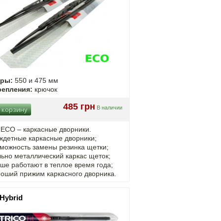
еры:
550 и 475 мм
репления:
крючок
485 грн
В наличии
 корзину
 ECO – каркасные дворники.
ждетные каркасные дворники;
можность замены резинка щетки;
ьно металлический каркас щеток;
ше работают в теплое время года;
роший прижим каркасного дворника.
 Hybrid