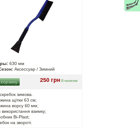
еры:
630 мм
Сезон:
Аксессуар / Зимний
250 грн
В наличии
 корзину
скребок зимова.
жина щітки 63 см;
жина ворсу 60 мм;
 використання взимку;
обник Bi-Plast;
ебок на звороті.