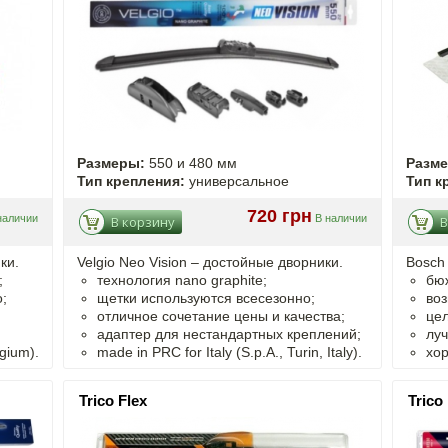
Размеры:
550 и 480 мм
Разм
Тип крепления:
универсальное
Тип к
720 грн
наличии
В наличии
В корзину
В
ки.
Velgio Neo Vision – достойные дворники.
Bosch
;
технология nano graphite;
бю
;
щетки используются всесезонно;
воз
отличное сочетание цены и качества;
цел
адаптер для нестандартных креплений;
луч
gium).
made in PRC for Italy (S.p.A., Turin, Italy).
хо
Trico Flex
Trico