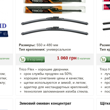
Размеры:
550 и 480 мм
Разм
Тип крепления:
универсальное
Тип к
1 060 грн
наличии
В наличии
В корзину
В
Trico Flex – хорошие дворники.
Trico 
том;
срок службы продлен на 50%;
луч
тки;
хорошее сочетание цены и качества;
раб
клу;
щетки используются и зимой, и летом;
про
адаптер для нестандартных креплений;
исп
технология запоминания изгиба стекла.
пос
Зимовий омивач концентрат
Щітка