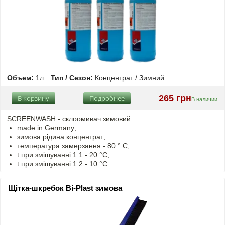
Объем:
1л.
Тип / Сезон:
Концентрат / Зимний
265 грн
В корзину
Подробнее
В наличии
SCREENWASH - cклоомивач зимовий.
made in Germany;
зимова рідина концентрат;
температура замерзання - 80 ° C;
t
при змішуванні
1:1 - 20 °C;
t
при змішуванні
1:2 - 10 °C.
Щітка-шкребок Bi-Plast зимова