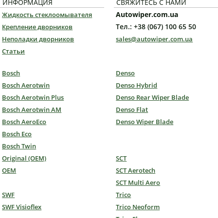
ИНФОРМАЦИЯ
СВЯЖИТЕСЬ С НАМИ
Autowiper.com.ua
Жидкость стеклоомывателя
Тел.: +38 (067) 100 65 50
Крепление дворников
Неполадки дворников
sales@autowiper.com.ua
Статьи
Bosch
Denso
Bosch Aerotwin
Denso Hybrid
Bosch Aerotwin Plus
Denso Rear Wiper Blade
Bosch Aerotwin AM
Denso Flat
Bosch AeroEco
Denso Wiper Blade
Bosch Eco
Bosch Twin
Original (OEM)
SCT
OEM
SCT Aerotech
SCT Multi Aero
SWF
Trico
SWF Visioflex
Trico Neoform