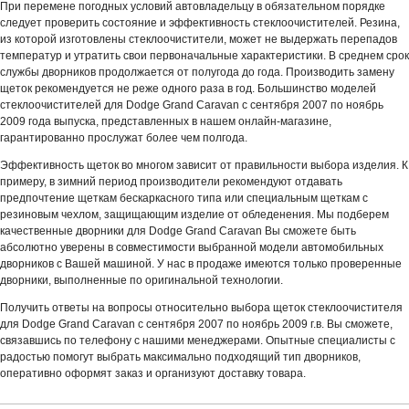
При перемене погодных условий автовладельцу в обязательном порядке
следует проверить состояние и эффективность стеклоочистителей. Резина,
из которой изготовлены стеклоочистители, может не выдержать перепадов
температур и утратить свои первоначальные характеристики. В среднем срок
службы дворников продолжается от полугода до года. Производить замену
щеток рекомендуется не реже одного раза в год. Большинство моделей
стеклоочистителей для Dodge Grand Caravan с сентября 2007 по ноябрь
2009 года выпуска, представленных в нашем онлайн-магазине,
гарантированно прослужат более чем полгода.
Эффективность щеток во многом зависит от правильности выбора изделия. К
примеру, в зимний период производители рекомендуют отдавать
предпочтение щеткам бескаркасного типа или специальным щеткам с
резиновым чехлом, защищающим изделие от обледенения. Мы подберем
качественные дворники для Dodge Grand Caravan Вы сможете быть
абсолютно уверены в совместимости выбранной модели автомобильных
дворников с Вашей машиной. У нас в продаже имеются только проверенные
дворники, выполненные по оригинальной технологии.
Получить ответы на вопросы относительно выбора щеток стеклоочистителя
для Dodge Grand Caravan с сентября 2007 по ноябрь 2009 г.в. Вы сможете,
связавшись по телефону с нашими менеджерами. Опытные специалисты с
радостью помогут выбрать максимально подходящий тип дворников,
оперативно оформят заказ и организуют доставку товара.