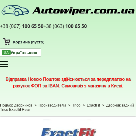
+38 (067)
100 65 50
+38 (063)
100 65 50
Корзина
(пусто)
Українською
UA
Меню
Відправка Новою Поштою здійснюється за передплатою на
рахунок ФОП за IBAN. Самовивіз з магазину в Києві.
Подбор дворников
>
Производители
>
Trico
>
ExactFit
>
Дворник задний
Trico Exactfit Rear