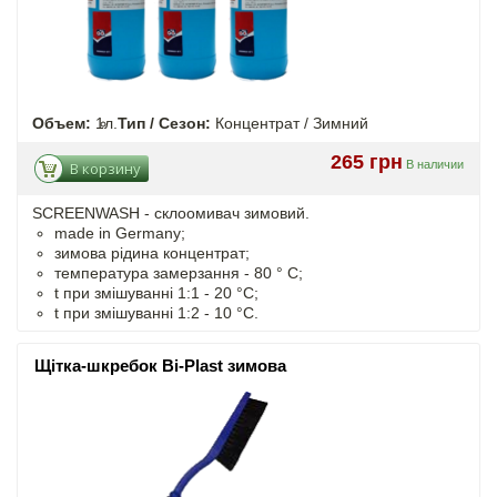
Объем:
1л.
Тип / Сезон:
Концентрат / Зимний
265 грн
В наличии
В корзину
SCREENWASH - cклоомивач зимовий.
made in Germany;
зимова рідина концентрат;
температура замерзання - 80 ° C;
t
при змішуванні
1:1 - 20 °C;
t
при змішуванні
1:2 - 10 °C.
Щітка-шкребок Bi-Plast зимова