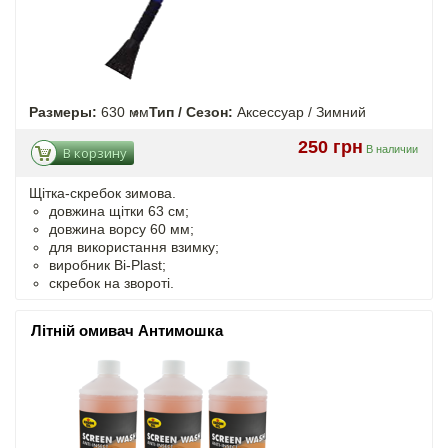
Размеры:
630 мм
Тип / Сезон:
Аксессуар / Зимний
250 грн
В наличии
В корзину
Щітка-скребок зимова.
довжина щітки 63 см;
довжина ворсу 60 мм;
для використання взимку;
виробник Bi-Plast;
скребок на звороті.
Літній омивач Антимошка