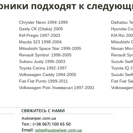
рники подходят к следующ
Chrysler Neon 1994-1999
Daihatsu Te
Geely CK (Otaka) 2005
Hyundai Co
KIA Pregio 1997-2003
KIA Rio 20
Mazda 323 1998-2004
Mitsubishi 
Mitsubishi Space Star 1998-2005
Nissan Mic
Renault Symbol 1998-2005
Renault Sy
Subaru Justy 1995-2003
Suzuki Swi
Toyota Carina 1992-1997
Toyota IQ 
Volkswagen Caddy 1994-2005
Suzuki Swi
Fiat Fiat Punto 1999-2011
Fiat Fiat S
Volkswagen Polo Универсал 1997-2001
Volkswagen
СВЯЖИТЕСЬ С НАМИ
Autowiper.com.ua
Тел.: (+38 067) 100 65 50
Email:
sales@autowiper.com.ua