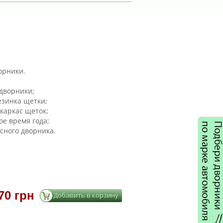
орники.
дворники;
езинка щетки;
каркас щеток;
ое время года;
сного дворника.
70 грн