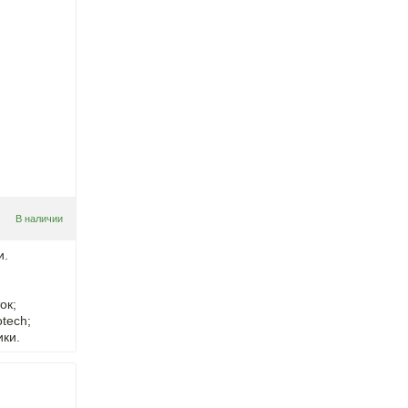
В наличии
и.
ок;
tech;
ики.