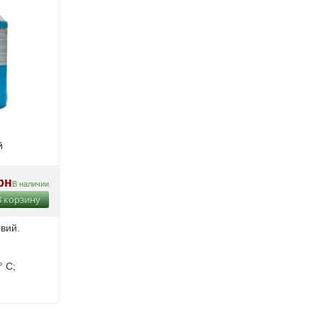
й
рн
В наличии
В корзину
вий.
° C;