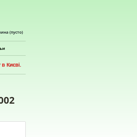
зина
(пусто)
тьи
в Києві.
002