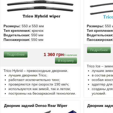
Размеры:
550 и 550 мм
Размеры:
550 
Тип крепления:
крючок
Тип крепления
Водительская:
550 мм
Водительская
Пассажирская:
550 мм
Пассажирская
Подробнее
1 360 грн
Подробнее
В наличии
В корзину
Trico Ice – зим
Trico Hybrid – превосходные дворники.
лучшие зимн
лучшие дворники Trico;
в состав рез
работают исключительно тихо;
особая конст
проверяются при скорости 190 км/ч;
адаптер для
используются как зимой, так и летом;
созданы для
построены на бескаркасной технологии.
условий.
Дворник задний Denso Rear Wiper
Дворник задн