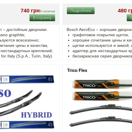
740 грн
480 г
Подробнее
В наличии
В корзину
on – достойные дворники.
Bosch AeroEco – хорошие дворни
ano graphite;
графитовое покрытие щеток;
ьзуются всесезонно;
хорошее сочетание цены и кач
четание цены и качества;
щетки используются и зимой, 
 нестандартных креплений;
адаптер для нестандартных к
r Italy (S.p.A., Turin, Italy).
бескаркасная серия дворнико
Trico Flex