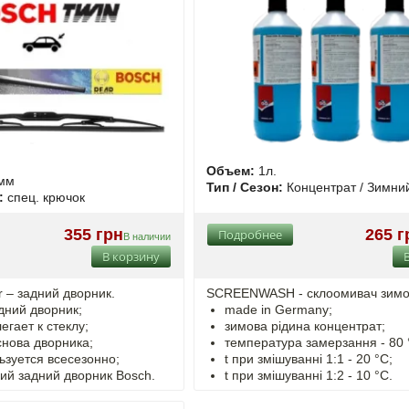
Объем:
1л.
мм
Тип / Сезон:
Концентрат / Зимни
:
спец. крючок
355 грн
265 г
Подробнее
В наличии
В корзину
r – задний дворник.
SCREENWASH - cклоомивач зимо
дний дворник;
made in Germany;
гает к стеклу;
зимова рідина концентрат;
снова дворника;
температура замерзання - 80 
ьзуется всесезонно;
t
при змішуванні
1:1 - 20 °C;
ий задний дворник Bosch.
t
при змішуванні
1:2 - 10 °C.