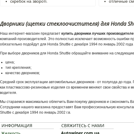
скребок на звороті.
отличные с
Дворники (щетки стеклоочистителя) для Honda Shutt
Наш интернет-магазин предлагает
купить дворники лучших производителей
компаний-производителей. Это полностью исключает возможность ошибки при
обязательно подойдут для Honda Shuttle с декабря 1994 по январь 2002 года
При выборе дворников для Honda Shuttle обращайте внимание на следующие
цена;
тип крепления;
качество дворников;
Средний срок эксплуатации автомобильных дворников - от полугода до года
как пластмассово-резиновые изделия со временем меняют свои свойства и мо
водителя.
Мы стараемся максимально облегчить Вам покупку дворников и сэкономить В
Сотрудники нашего магазина предоставят Вам профессиональную консульта
Shuttle с декабря 1994 по январь 2002 г.в.
ИНФОРМАЦИЯ
СВЯЖИТЕСЬ С НАМИ
Autowiper.com.ua
Жидкость