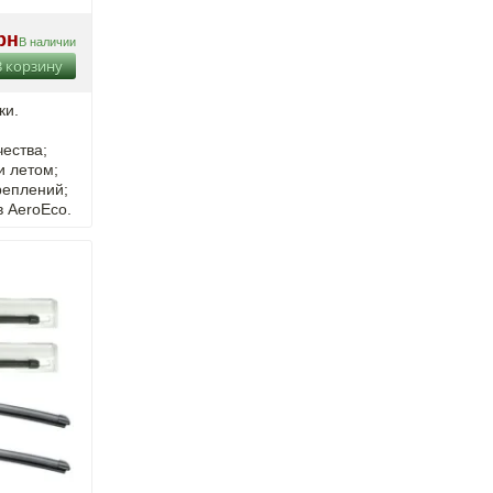
рн
В наличии
В корзину
ки.
ества;
и летом;
реплений;
в AeroEco.