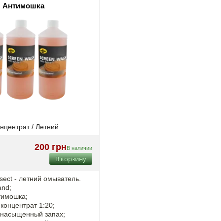
ч Антимошка
нцентрат / Летний
200 грн
В наличии
В корзину
Insect - летний омыватель.
and;
тимошка;
концентрат 1:20;
енасыщенный запах;