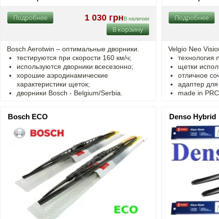
1 030 грн
Подробнее
Подробнее
В наличии
В корзину
Bosch Aerotwin –
оптимальные
дворники.
Velgio Neo Visi
тестируются при скорости 160 км/ч;
технология n
используются дворники всесезонно;
щетки испол
хорошие аэродинамические
отличное со
характеристики щеток;
адаптер для
дворники Bosch - Belgium/Serbia.
made in PRC fo
Bosch ECO
Denso Hybrid