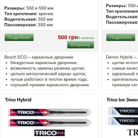
Размеры:
550 
Размеры:
550 и 550 мм
Тип крепления
Тип крепления:
крючок
Водительская
Водительская:
550 мм
Пассажирская
Пассажирская:
550 мм
500 грн
Подробнее
Подробнее
В наличии
В корзину
Bosch ECO – каркасные дворники.
Denso Hybrid –
бюждетные каркасные дворники;
щетки испол
возможность замены резинка щетки;
самые качес
цельно металлический каркас щеток;
идеальный п
лучше работают в теплое время года;
оригинальны
хороший прижим каркасного дворника.
премиум сег
Trico Hybrid
Trico Ice Зим