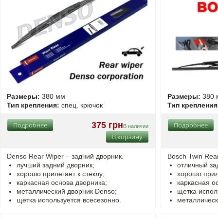
Размеры:
380 мм
Размеры:
380 
Тип крепления:
спец. крючок
Тип крепления
375 грн
Подробнее
Подробнее
В наличии
В корзину
Denso Rear Wiper – задний дворник.
Bosch Twin Rea
лучший задний дворник;
отличный за
хорошо прилегает к стеклу;
хорошо приле
каркасная основа дворника;
каркасная о
металлический дворник Denso;
щетка испол
щетка используется всесезонно.
металлическ