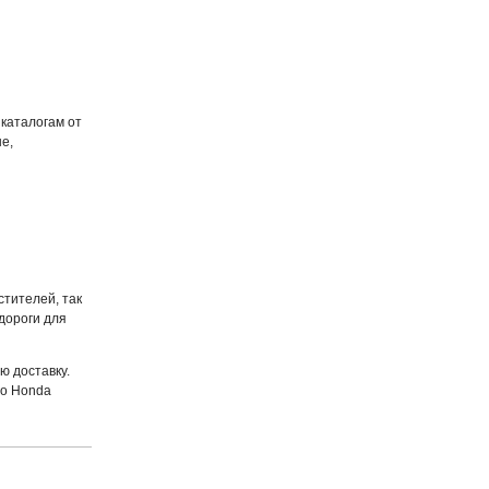
каталогам от
е,
стителей, так
дороги для
ю доставку.
го Honda