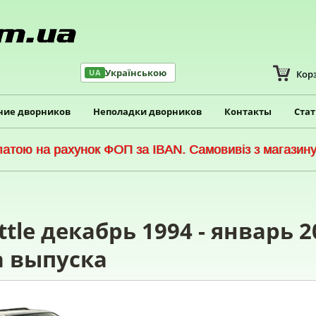
Українською
UA
Кор
ние дворников
Неполадки дворников
Контакты
Ста
тою на рахунок ФОП за IBAN. Самовивіз з магазину 
le декабрь 1994 - январь 2
а выпуска