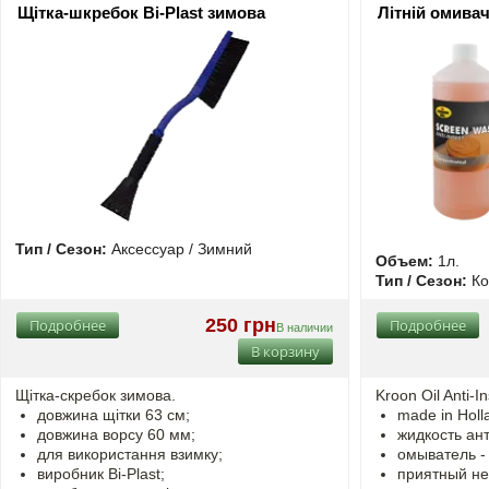
Щітка-шкребок Bi-Plast зимова
Літній омива
Тип / Сезон:
Аксессуар / Зимний
Объем:
1л.
Тип / Сезон:
Ко
250 грн
Подробнее
Подробнее
В наличии
В корзину
Щітка-скребок зимова.
Kroon Oil Anti-
довжина щітки 63 см;
made in Holl
довжина ворсу 60 мм;
жидкость ан
для використання взимку;
омыватель - 
виробник Bi-Plast;
приятный н