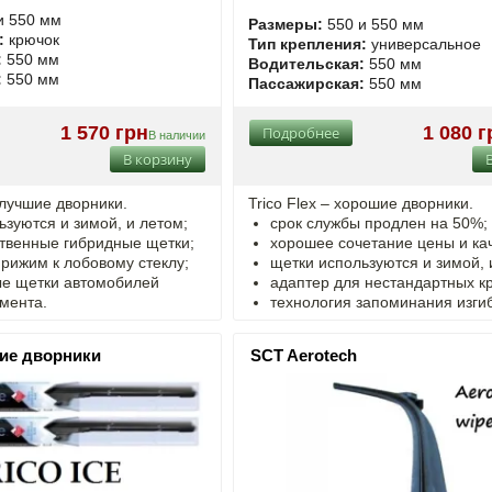
и 550 мм
Размеры:
550 и 550 мм
:
крючок
Тип крепления:
универсальное
:
550 мм
Водительская:
550 мм
:
550 мм
Пассажирская:
550 мм
1 570 грн
1 080 г
Подробнее
В наличии
В корзину
 лучшие дворники.
Trico Flex – хорошие дворники.
ьзуются и зимой, и летом;
срок службы продлен на 50%;
твенные гибридные щетки;
хорошее сочетание цены и кач
рижим к лобовому стеклу;
щетки используются и зимой, 
е щетки автомобилей
адаптер для нестандартных к
мента.
технология запоминания изгиб
ние дворники
SCT Aerotech