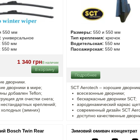
и 550 мм
Размеры:
550 и 550 мм
:
универсальное
Тип крепления:
крючок
:
550 мм
Водительская:
550 мм
:
550 мм
Пассажирская:
550 мм
1 340 грн
В наличии
В корзину
Подробнее
ние дворники.
ие дворники в мире;
SCT Aerotech – хорошие дворник
ины добавлен Teflon;
всесезонные дворники;
рукция для очистки снега;
бескаркасные дворники SCT;
 нестандартных креплений;
аэродинамический каркас щет
 холодных (зимних)
современный дизайн SCT Aero
доступно качественные дворн
ий Bosch Twin Rear
Зимовий омивач концентрат