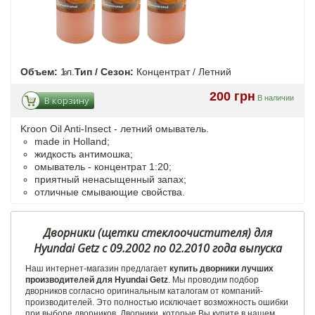
Объем:
1л.
Тип / Сезон:
Концентрат / Летний
200 грн
В наличии
В корзину
Kroon Oil Anti-Insect - летний омыватель.
made in Holland;
жидкость антимошка;
омыватель - концентрат 1:20;
приятный ненасыщенный запах;
отличные смывающие свойства.
Дворники (щетки стеклоочистителя) для
Hyundai Getz c 09.2002 по 02.2010 года выпуска
Наш интернет-магазин предлагает
купить дворники лучших
производителей для Hyundai Getz
. Мы проводим подбор
дворников согласно оригинальным каталогам от компаний-
производителей. Это полностью исключает возможность ошибки
при выборе дворников. Дворники, которые Вы купите в нашем