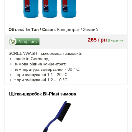
Объем:
1л.
Тип / Сезон:
Концентрат / Зимний
265 грн
В наличии
В корзину
SCREENWASH - cклоомивач зимовий.
made in Germany;
зимова рідина концентрат;
температура замерзання - 80 ° C;
t
при змішуванні
1:1 - 20 °C;
t
при змішуванні
1:2 - 10 °C.
Щітка-шкребок Bi-Plast зимова