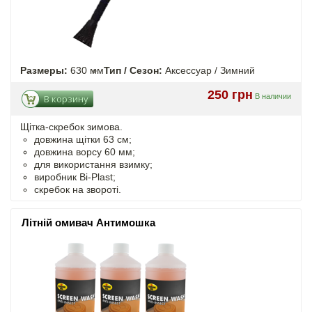
Размеры:
630 мм
Тип / Сезон:
Аксессуар / Зимний
250 грн
В наличии
В корзину
Щітка-скребок зимова.
довжина щітки 63 см;
довжина ворсу 60 мм;
для використання взимку;
виробник Bi-Plast;
скребок на звороті.
Літній омивач Антимошка