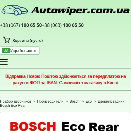
+38 (067)
100 65 50
+38 (063)
100 65 50
Корзина
(пусто)
Українською
UA
Меню
Відправка Новою Поштою здійснюється за передплатою на
рахунок ФОП за IBAN. Самовивіз з магазину в Києві.
Подбор дворников
>
Производители
>
Bosch
>
Eco
>
Дворник задний
Bosch Eco Rear