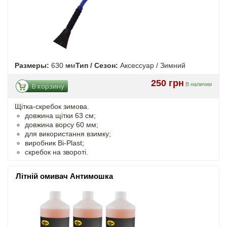
Размеры:
630 мм
Тип / Сезон:
Аксессуар / Зимний
250 грн
В наличии
В корзину
Щітка-скребок зимова.
довжина щітки 63 см;
довжина ворсу 60 мм;
для використання взимку;
виробник Bi-Plast;
скребок на звороті.
Літній омивач Антимошка