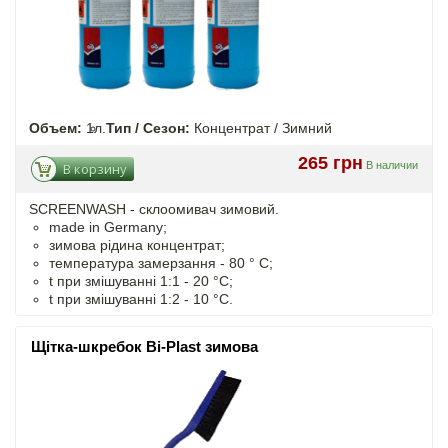
Объем:
1л.
Тип / Сезон:
Концентрат / Зимний
265 грн
В наличии
В корзину
SCREENWASH - cклоомивач зимовий.
made in Germany;
зимова рідина концентрат;
температура замерзання - 80 ° C;
t
при змішуванні
1:1 - 20 °C;
t
при змішуванні
1:2 - 10 °C.
Щітка-шкребок Bi-Plast зимова