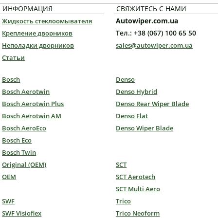
ИНФОРМАЦИЯ
СВЯЖИТЕСЬ С НАМИ
Autowiper.com.ua
Жидкость стеклоомывателя
Тел.: +38 (067) 100 65 50
Крепление дворников
Неполадки дворников
sales@autowiper.com.ua
Статьи
Bosch
Denso
Bosch Aerotwin
Denso Hybrid
Bosch Aerotwin Plus
Denso Rear Wiper Blade
Bosch Aerotwin AM
Denso Flat
Bosch AeroEco
Denso Wiper Blade
Bosch Eco
Bosch Twin
Original (OEM)
SCT
OEM
SCT Aerotech
SCT Multi Aero
SWF
Trico
SWF Visioflex
Trico Neoform