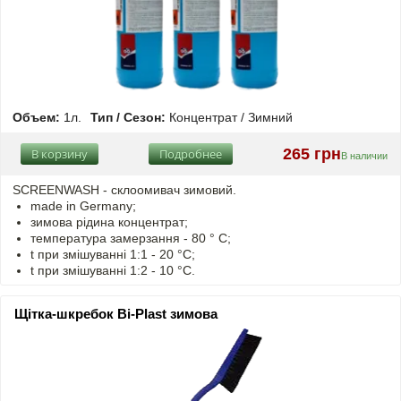
Объем:
1л.
Тип / Сезон:
Концентрат / Зимний
265 грн
В корзину
Подробнее
В наличии
SCREENWASH - cклоомивач зимовий.
made in Germany;
зимова рідина концентрат;
температура замерзання - 80 ° C;
t
при змішуванні
1:1 - 20 °C;
t
при змішуванні
1:2 - 10 °C.
Щітка-шкребок Bi-Plast зимова