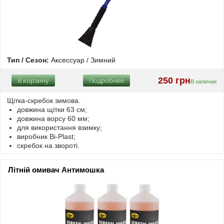
Тип / Сезон:
Аксессуар / Зимний
250 грн
В корзину
Подробнее
В наличии
Щітка-скребок зимова.
довжина щітки 63 см;
довжина ворсу 60 мм;
для використання взимку;
виробник Bi-Plast;
скребок на звороті.
Літній омивач Антимошка