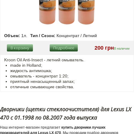
Объем:
1л.
Тип / Сезон:
Концентрат / Летний
200 грн
В корзину
Подробнее
В наличии
Kroon Oil Anti-Insect - летний омыватель.
made in Holland;
жидкость антимошка;
омыватель - концентрат 1:20;
приятный ненасыщенный запах;
отличные смывающие свойства.
Дворники (щетки стеклоочистителя) для Lexus LX
470 с 01.1998 по 08.2007 года выпуска
Наш интернет-магазин предлагает
купить дворники лучших
производителей для Lexus LX 470
. Мы проводим подбор дворников