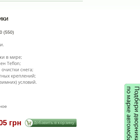
ики
0 (550)
и.
ки в мире;
ен Teflon;
 очистки снега;
тных креплений;
зимних) условий.
ное
05 грн