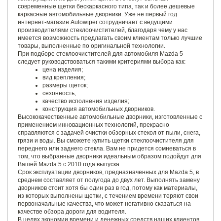
современные щетки бескаркасного типа, так и более дешевые
каркасные автомобильные дворники. Уже не первый год
интернет-магазин Autowiper сотрудничает с ведущими
производителями стеклоочистителей, благодаря чему у нас
имеется возможность предлагать своим клиентам только лучшие
товары, выполненные по оригинальной технологии.
При подборе стеклоочистителей для автомобиля Mazda 5
следует руководствоваться такими критериями выбора как:
цена изделия;
вид крепления;
размеры щеток;
сезонность;
качество исполнения изделия;
конструкция автомобильных дворников.
Высококачественные автомобильные дворники, изготовленные с
применением инновационных технологий, прекрасно
справляются с задачей очистки обзорных стекол от пыли, снега,
грязи и воды. Вы сможете купить щетки стеклоочистителя для
переднего или заднего стекла. Вам не придется сомневаться в
том, что выбранные дворники идеальным образом подойдут для
Вашей Mazda 5 с 2010 года выпуска.
Срок эксплуатации дворников, предназначенных для Mazda 5, в
среднем составляет от полугода до двух лет. Выполнять замену
дворников стоит хотя бы один раз в год, потому как материалы,
из которых выполнены щетки, с течением времени теряют свои
первоначальные качества, что может негативно сказаться на
качестве обзора дороги для водителя.
В целях экономии времени и денежных средств наших клиентов,