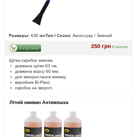
Размеры:
630 мм
Тип / Сезон:
Аксессуар / Зимний
250 грн
В наличии
В корзину
Щітка-скребок зимова.
довжина щітки 63 см;
довжина ворсу 60 мм;
для використання взимку;
виробник Bi-Plast;
скребок на звороті.
Літній омивач Антимошка