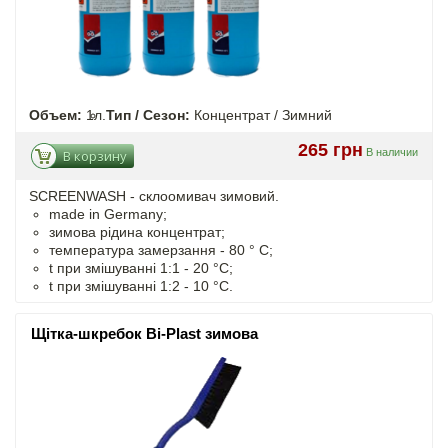
Объем:
1л.
Тип / Сезон:
Концентрат / Зимний
265 грн
В наличии
В корзину
SCREENWASH - cклоомивач зимовий.
made in Germany;
зимова рідина концентрат;
температура замерзання - 80 ° C;
t
при змішуванні
1:1 - 20 °C;
t
при змішуванні
1:2 - 10 °C.
Щітка-шкребок Bi-Plast зимова