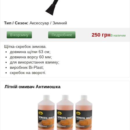
Тип / Сезон:
Аксессуар / Зимний
250 грн
В корзину
Подробнее
В наличии
Щітка-скребок зимова.
довжина щітки 63 см;
довжина ворсу 60 мм;
для використання взимку;
виробник Bi-Plast;
скребок на звороті.
Літній омивач Антимошка