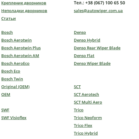
Тел.: +38 (067) 100 65 50
Крепление дворников
Неполадки дворников
sales@autowiper.com.ua
Статьи
Bosch
Denso
Bosch Aerotwin
Denso Hybrid
Bosch Aerotwin Plus
Denso Rear Wiper Blade
Bosch Aerotwin AM
Denso Flat
Bosch AeroEco
Denso Wiper Blade
Bosch Eco
Bosch Twin
Original (OEM)
SCT
OEM
SCT Aerotech
SCT Multi Aero
SWF
Trico
SWF Visioflex
Trico Neoform
Trico Flex
Trico Hybrid