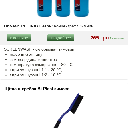
Объем:
1л.
Тип / Сезон:
Концентрат / Зимний
265 грн
В корзину
Подробнее
В наличии
SCREENWASH - cклоомивач зимовий.
made in Germany;
зимова рідина концентрат;
температура замерзання - 80 ° C;
t
при змішуванні
1:1 - 20 °C;
t
при змішуванні
1:2 - 10 °C.
Щітка-шкребок Bi-Plast зимова