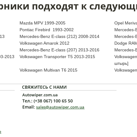
рники подходят к следующ
Mazda MPV 1999-2005
Opel Meriv
Pontiac Firebird 1993-2002
Mercedes-B
013
Mercedes-Benz E-class (212) 2008-2014
Mercedes-B
Volkswagen Amarok 2012
Dodge RAM
Mercedes-Benz E-class (207) 2013-2016
Mercedes-B
03-2013
Volkswagen Transporter T5 2013-2015
Volkswagen
штырь]
Volkswagen Multivan T6 2015
Volkswagen
СВЯЖИТЕСЬ С НАМИ
Autowiper.com.ua
Тел.: (+38 067) 100 65 50
Email:
sales@autowiper.com.ua
o