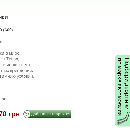
ики
0 (600)
и.
ки в мире;
ен Teflon;
 очистки снега;
тных креплений;
зимних) условий.
ное
70 грн