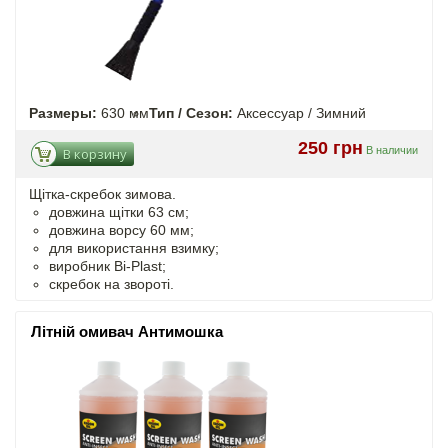
Размеры:
630 мм
Тип / Сезон:
Аксессуар / Зимний
250 грн
В наличии
В корзину
Щітка-скребок зимова.
довжина щітки 63 см;
довжина ворсу 60 мм;
для використання взимку;
виробник Bi-Plast;
скребок на звороті.
Літній омивач Антимошка