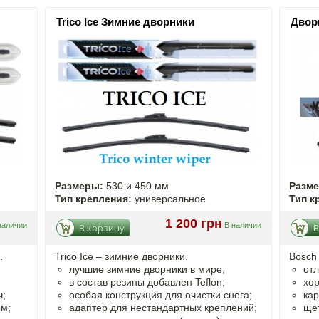
Trico Ice Зимние дворники
Двор
Размеры:
530 и 450 мм
Разм
Тип крепления:
универсальное
Тип к
1 200 грн
наличии
В наличии
В корзину
В
.
Trico Ice – зимние дворники.
Bosch 
лучшие зимние дворники в мире;
отл
в состав резины добавлен Teflon;
хор
ч;
особая конструкция для очистки снега;
кар
ом;
адаптер для нестандартных креплений;
щет