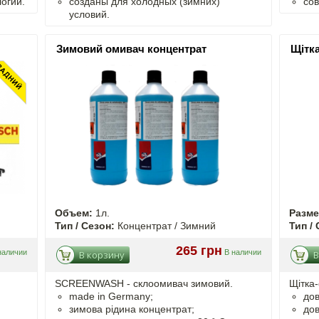
огии.
созданы для холодных (зимних)
со
условий.
Зимовий омивач концентрат
Щітка
Объем:
1л.
Разм
Тип / Сезон:
Концентрат / Зимний
Тип / 
265 грн
наличии
В наличии
В корзину
В
SCREENWASH - cклоомивач зимовий.
Щітка-
made in Germany;
дов
зимова рідина концентрат;
дов