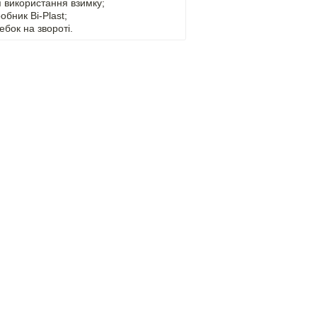
 використання взимку;
обник Bi-Plast;
ебок на звороті.