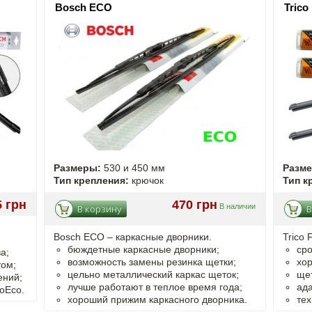
Bosch ECO
Trico
Размеры:
530 и 450 мм
Разм
Тип крепления:
крючок
Тип к
5 грн
470 грн
В наличии
В корзину
В
Bosch ECO – каркасные дворники.
Trico 
бюждетные каркасные дворники;
сро
а;
возможность замены резинка щетки;
хор
том;
цельно металлический каркас щеток;
щет
ений;
лучше работают в теплое время года;
ада
oEco.
хороший прижим каркасного дворника.
тех