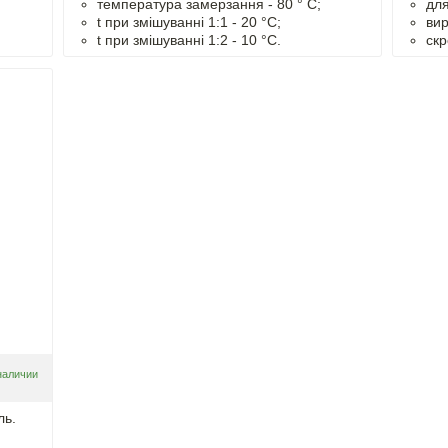
температура замерзання - 80 ° C;
для
t
при змішуванні
1:1 - 20 °C;
вир
t
при змішуванні
1:2 - 10 °C.
скр
наличии
ль.