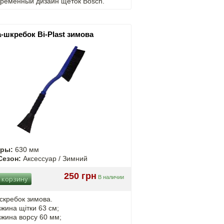
временный дизайн щеток Bosch.
-шкребок Bi-Plast зимова
еры:
630 мм
Сезон:
Аксессуар / Зимний
250 грн
В наличии
 корзину
скребок зимова.
жина щітки 63 см;
жина ворсу 60 мм;