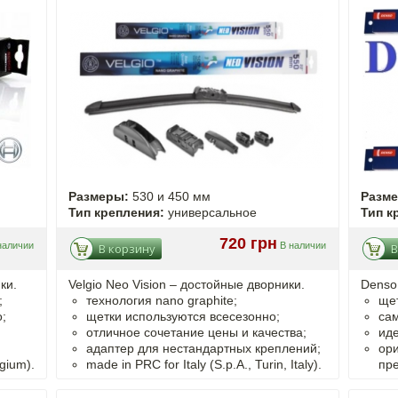
Размеры:
530 и 450 мм
Разм
Тип крепления:
универсальное
Тип к
720 грн
наличии
В наличии
В корзину
В
ки.
Velgio Neo Vision – достойные дворники.
Denso
;
технология nano graphite;
щет
;
щетки используются всесезонно;
са
отличное сочетание цены и качества;
иде
адаптер для нестандартных креплений;
ор
gium).
made in PRC for Italy (S.p.A., Turin, Italy).
пр