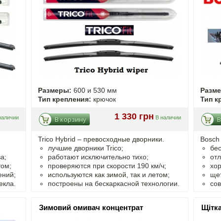
Размеры:
600 и 530 мм
Разм
Тип крепления:
крючок
Тип к
1 330 грн
наличии
В наличии
В корзину
В
Trico Hybrid – превосходные дворники.
Bosch 
лучшие дворники Trico;
бес
а;
работают исключительно тихо;
отл
том;
проверяются при скорости 190 км/ч;
хор
ений;
используются как зимой, так и летом;
щет
екла.
построены на бескаркасной технологии.
со
Зимовий омивач концентрат
Щітка