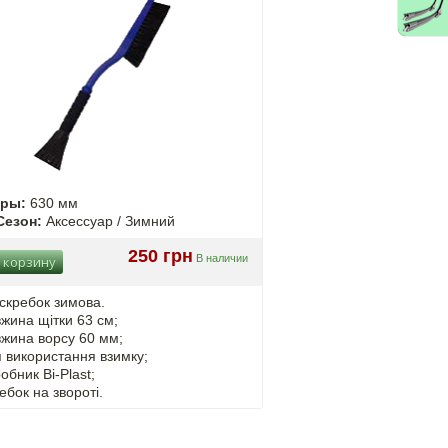
еры:
630 мм
Сезон:
Аксессуар / Зимний
250 грн
В наличии
 корзину
скребок зимова.
жина щітки 63 см;
жина ворсу 60 мм;
 використання взимку;
обник Bi-Plast;
ебок на звороті.