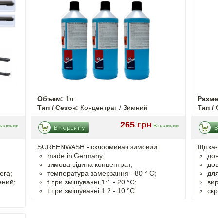
Объем:
1л.
Разм
Тип / Сезон:
Концентрат / Зимний
Тип / 
265 грн
наличии
В наличии
В корзину
В
SCREENWASH - cклоомивач зимовий.
Щітка-
made in Germany;
дов
зимова рідина концентрат;
дов
ега;
температура замерзання - 80 ° C;
для
ений;
t
при змішуванні
1:1 - 20 °C;
вир
t
при змішуванні
1:2 - 10 °C.
скр