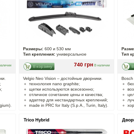
Размеры:
600 и 530 мм
Разм
Тип крепления:
универсальное
Тип к
740 грн
наличии
В наличии
В корзину
В
ки.
Velgio Neo Vision – достойные дворники.
Bosch
;
технология nano graphite;
бю
;
щетки используются всесезонно;
воз
отличное сочетание цены и качества;
цел
адаптер для нестандартных креплений;
луч
gium).
made in PRC for Italy (S.p.A., Turin, Italy).
хо
Trico Hybrid
Двор