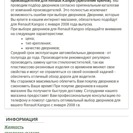
производителей для Renault Kangoo [крепление крючок]
. Мы
проводим подбор дворников согласно оригинальным каталогам
от компаний-производителей. Это полностью исключает
возможность ошибки при выборе дворников. Дворники, которые
Вы купите в нашем интернет-магазине, обязательно подойдут
для Renault Kangoo с января 2008 года выпуска.
При выборе дворников для Renault Kangoo обращайте внимание
на следующие характеристики:
цена;
тип крепления;
качество дворников;
Средний срок эксплуатации автомобильных дворников - от
полугода до года. Производители рекомендуют регулярно
производить замену щеток стеклоочистителей, так как
пластмассово-резиновые изделия со временем меняют свои
свойства и могут не справляться со своей основной задачей -
обеспечить отличный обзор дороги для водителя.
Мы стараемся максимально облегчить Вам покупку дворников и
сэкономить Ваше время! При покупке дворников в нашем
магазине Вы получаете быструю доставку. Сотрудники нашего
магазина предоставят Вам профессиональную консультацию по
телефону и помогут сделать оптимальный выбор дворников для
вашего Renault Kangoo с января 2008 г.в.
ИНФОРМАЦИЯ
Жидкость
стеклоомывателя