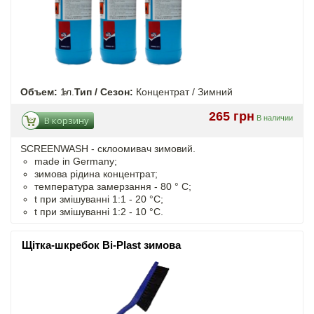
Объем:
1л.
Тип / Сезон:
Концентрат / Зимний
265 грн
В наличии
В корзину
SCREENWASH - cклоомивач зимовий.
made in Germany;
зимова рідина концентрат;
температура замерзання - 80 ° C;
t
при змішуванні
1:1 - 20 °C;
t
при змішуванні
1:2 - 10 °C.
Щітка-шкребок Bi-Plast зимова