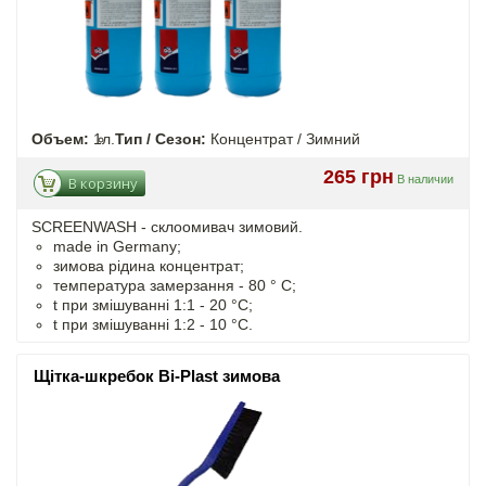
Объем:
1л.
Тип / Сезон:
Концентрат / Зимний
265 грн
В наличии
В корзину
SCREENWASH - cклоомивач зимовий.
made in Germany;
зимова рідина концентрат;
температура замерзання - 80 ° C;
t
при змішуванні
1:1 - 20 °C;
t
при змішуванні
1:2 - 10 °C.
Щітка-шкребок Bi-Plast зимова