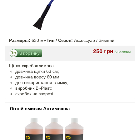
Размеры:
630 мм
Тип / Сезон:
Аксессуар / Зимний
250 грн
В наличии
В корзину
Щітка-скребок зимова.
довжина щітки 63 см;
довжина ворсу 60 мм;
для використання взимку;
виробник Bi-Plast;
скребок на звороті.
Літній омивач Антимошка