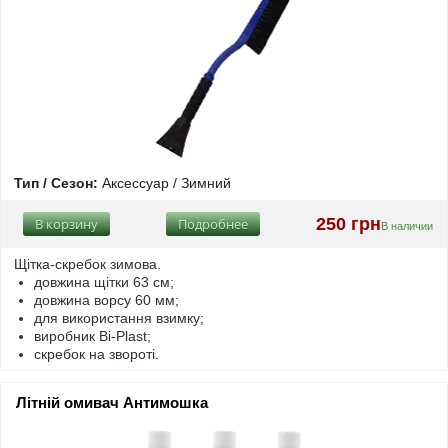
Тип / Сезон:
Аксессуар / Зимний
250 грн
В корзину
Подробнее
В наличии
Щітка-скребок зимова.
довжина щітки 63 см;
довжина ворсу 60 мм;
для використання взимку;
виробник Bi-Plast;
скребок на звороті.
Літній омивач Антимошка