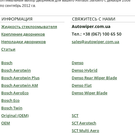
оптимальный выбор дворников для вашего Renault Sandero с декабря 2008
по сентябрь 2012 г.в.
ИНФОРМАЦИЯ
СВЯЖИТЕСЬ С НАМИ
Autowiper.com.ua
Жидкость стеклоомывателя
Тел.: +38 (067) 100 65 50
Крепление дворников
Неполадки дворников
sales@autowiper.com.ua
Статьи
Bosch
Denso
Bosch Aerotwin
Denso Hybrid
Bosch Aerotwin Plus
Denso Rear Wiper Blade
Bosch Aerotwin AM
Denso Flat
Bosch AeroEco
Denso Wiper Blade
Bosch Eco
Bosch Twin
Original (OEM)
SCT
OEM
SCT Aerotech
SCT Multi Aero