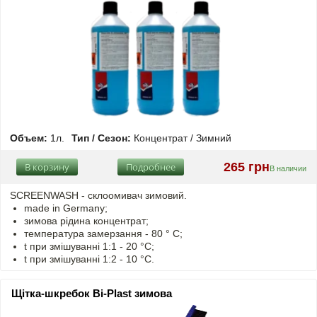
Объем:
1л.
Тип / Сезон:
Концентрат / Зимний
265 грн
В корзину
Подробнее
В наличии
SCREENWASH - cклоомивач зимовий.
made in Germany;
зимова рідина концентрат;
температура замерзання - 80 ° C;
t
при змішуванні
1:1 - 20 °C;
t
при змішуванні
1:2 - 10 °C.
Щітка-шкребок Bi-Plast зимова