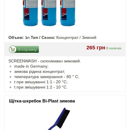
Объем:
1л.
Тип / Сезон:
Концентрат / Зимний
265 грн
В наличии
В корзину
SCREENWASH - cклоомивач зимовий.
made in Germany;
зимова рідина концентрат;
температура замерзання - 80 ° C;
t
при змішуванні
1:1 - 20 °C;
t
при змішуванні
1:2 - 10 °C.
Щітка-шкребок Bi-Plast зимова