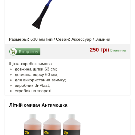
Размеры:
630 мм
Тип / Сезон:
Аксессуар / Зимний
250 грн
В наличии
В корзину
Щітка-скребок зимова.
довжина щітки 63 см;
довжина ворсу 60 мм;
для використання взимку;
виробник Bi-Plast;
скребок на звороті.
Літній омивач Антимошка