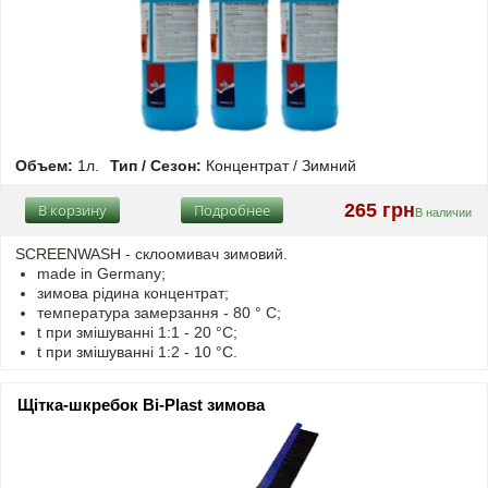
Объем:
1л.
Тип / Сезон:
Концентрат / Зимний
265 грн
В корзину
Подробнее
В наличии
SCREENWASH - cклоомивач зимовий.
made in Germany;
зимова рідина концентрат;
температура замерзання - 80 ° C;
t
при змішуванні
1:1 - 20 °C;
t
при змішуванні
1:2 - 10 °C.
Щітка-шкребок Bi-Plast зимова