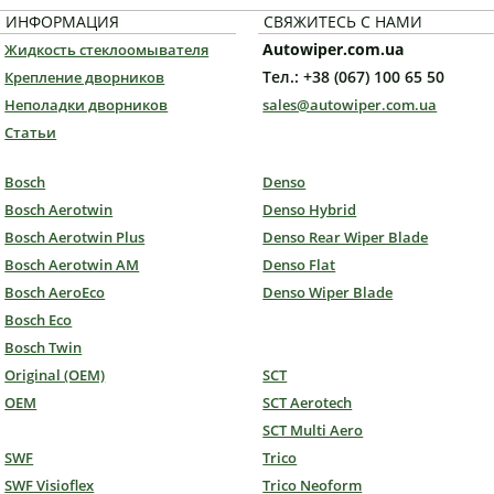
ИНФОРМАЦИЯ
СВЯЖИТЕСЬ С НАМИ
Autowiper.com.ua
Жидкость стеклоомывателя
Тел.: +38 (067) 100 65 50
Крепление дворников
Неполадки дворников
sales@autowiper.com.ua
Статьи
Bosch
Denso
Bosch Aerotwin
Denso Hybrid
Bosch Aerotwin Plus
Denso Rear Wiper Blade
Bosch Aerotwin AM
Denso Flat
Bosch AeroEco
Denso Wiper Blade
Bosch Eco
Bosch Twin
Original (OEM)
SCT
OEM
SCT Aerotech
SCT Multi Aero
SWF
Trico
SWF Visioflex
Trico Neoform