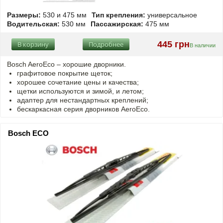
Размеры:
530 и 475 мм
Тип крепления:
универсальное
Водительская:
530 мм
Пассажирская:
475 мм
445 грн
В корзину
Подробнее
В наличии
Bosch AeroEco – хорошие дворники.
графитовое покрытие щеток;
хорошее сочетание цены и качества;
щетки используются и зимой, и летом;
адаптер для нестандартных креплений;
бескаркасная серия дворников AeroEco.
Bosch ECO