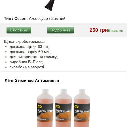
Тип / Сезон:
Аксессуар / Зимний
250 грн
В корзину
Подробнее
В наличии
Щітка-скребок зимова.
довжина щітки 63 см;
довжина ворсу 60 мм;
для використання взимку;
виробник Bi-Plast;
скребок на звороті.
Літній омивач Антимошка