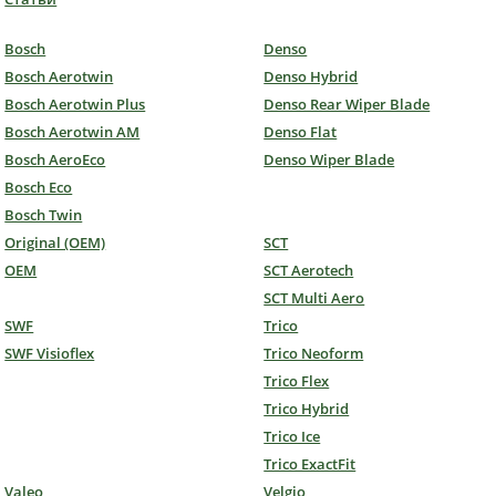
Bosch
Denso
Bosch Aerotwin
Denso Hybrid
Bosch Aerotwin Plus
Denso Rear Wiper Blade
Bosch Aerotwin AM
Denso Flat
Bosch AeroEco
Denso Wiper Blade
Bosch Eco
Bosch Twin
Original (OEM)
SCT
OEM
SCT Aerotech
SCT Multi Aero
SWF
Trico
SWF Visioflex
Trico Neoform
Trico Flex
Trico Hybrid
Trico Ice
Trico ExactFit
Valeo
Velgio