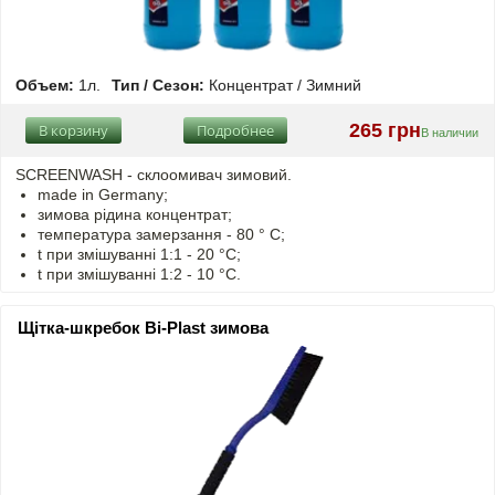
Объем:
1л.
Тип / Сезон:
Концентрат / Зимний
265 грн
В корзину
Подробнее
В наличии
SCREENWASH - cклоомивач зимовий.
made in Germany;
зимова рідина концентрат;
температура замерзання - 80 ° C;
t
при змішуванні
1:1 - 20 °C;
t
при змішуванні
1:2 - 10 °C.
Щітка-шкребок Bi-Plast зимова