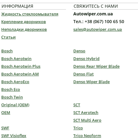
ИНФОРМАЦИЯ
СВЯЖИТЕСЬ С НАМИ
Autowiper.com.ua
Жидкость стеклоомывателя
Тел.: +38 (067) 100 65 50
Крепление дворников
Неполадки дворников
sales@autowiper.com.ua
Статьи
Bosch
Denso
Bosch Aerotwin
Denso Hybrid
Bosch Aerotwin Plus
Denso Rear Wiper Blade
Bosch Aerotwin AM
Denso Flat
Bosch AeroEco
Denso Wiper Blade
Bosch Eco
Bosch Twin
Original (OEM)
SCT
OEM
SCT Aerotech
SCT Multi Aero
SWF
Trico
SWF Visioflex
Trico Neoform