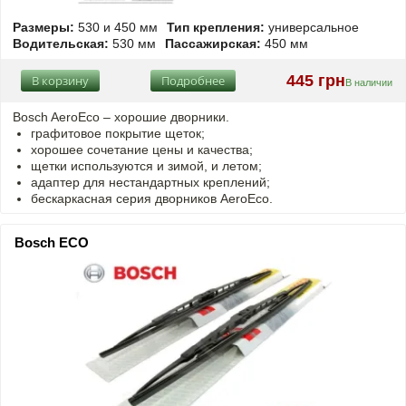
Размеры:
530 и 450 мм
Тип крепления:
универсальное
Водительская:
530 мм
Пассажирская:
450 мм
445 грн
В корзину
Подробнее
В наличии
Bosch AeroEco – хорошие дворники.
графитовое покрытие щеток;
хорошее сочетание цены и качества;
щетки используются и зимой, и летом;
адаптер для нестандартных креплений;
бескаркасная серия дворников AeroEco.
Bosch ECO