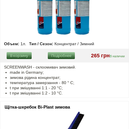
Объем:
1л.
Тип / Сезон:
Концентрат / Зимний
265 грн
В корзину
Подробнее
В наличии
SCREENWASH - cклоомивач зимовий.
made in Germany;
зимова рідина концентрат;
температура замерзання - 80 ° C;
t
при змішуванні
1:1 - 20 °C;
t
при змішуванні
1:2 - 10 °C.
Щітка-шкребок Bi-Plast зимова