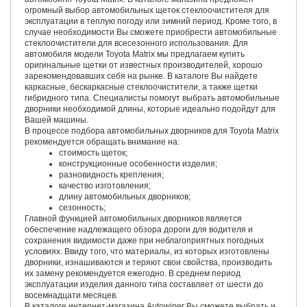
огромный выбор автомобильных щеток стеклоочистителя для
эксплуатации в теплую погоду или зимний период. Кроме того, в
случае необходимости Вы сможете приобрести автомобильные
стеклоочистители для всесезонного использования. Для
автомобиля модели Toyota Matrix мы предлагаем купить
оригинальные щетки от известных производителей, хорошо
зарекомендовавших себя на рынке. В каталоге Вы найдете
каркасные, бескаркасные стеклоочистители, а также щетки
гибридного типа. Специалисты помогут выбрать автомобильные
дворники необходимой длины, которые идеально подойдут для
Вашей машины.
В процессе подбора автомобильных дворников для Toyota Matrix
рекомендуется обращать внимание на:
стоимость щеток;
конструкционные особенности изделия;
разновидность крепления;
качество изготовления;
длину автомобильных дворников;
сезонность;
Главной функцией автомобильных дворников является
обеспечение надлежащего обзора дороги для водителя и
сохранения видимости даже при неблагоприятных погодных
условиях. Ввиду того, что материалы, из которых изготовлены
дворники, изнашиваются и теряют свои свойства, производить
их замену рекомендуется ежегодно. В среднем период
эксплуатации изделия данного типа составляет от шести до
восемнадцати месяцев.
В каталоге интернет-магазина Autowiper Вы сможете выбрать и