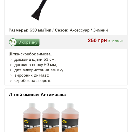
Размеры:
630 мм
Тип / Сезон:
Аксессуар / Зимний
250 грн
В наличии
В корзину
Щітка-скребок зимова.
довжина щітки 63 см;
довжина ворсу 60 мм;
для використання взимку;
виробник Bi-Plast;
скребок на звороті.
Літній омивач Антимошка