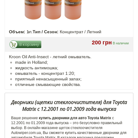
Объем:
1л.
Тип / Сезон:
Концентрат / Летний
200 грн
В наличии
В корзину
Kroon Oil Anti-Insect - летний омыватель.
made in Holland;
жидкость антимошка;
омыватель - концентрат 1:20;
приятный ненасыщенный запах;
отличные смывающие свойства.
Дворники (щетки стеклоочистителя) для Toyota
Matrix c 12.2001 по 01.2009 года выпуска
Ваше решение
купить дворники для авто Toyota Matrix
c
12.2001 по 01.2009 года выпуска – это безусловно правильный
выбор. В онлайн-магазине щеток стеклоочистителя
Autowiper.com.ua, Вы сможете купить качественные дворники для
автомобиля Toyota Matrix. В каталоге магазина предложен