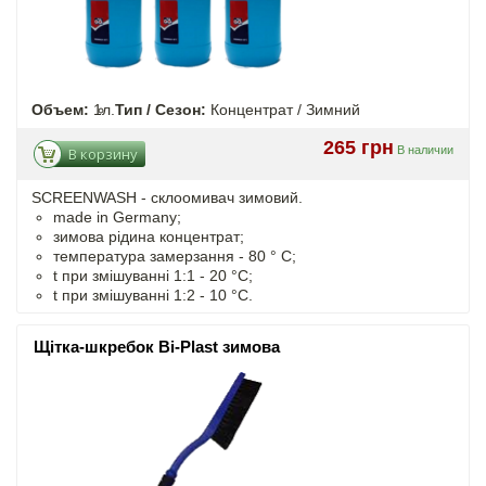
Объем:
1л.
Тип / Сезон:
Концентрат / Зимний
265 грн
В наличии
В корзину
SCREENWASH - cклоомивач зимовий.
made in Germany;
зимова рідина концентрат;
температура замерзання - 80 ° C;
t
при змішуванні
1:1 - 20 °C;
t
при змішуванні
1:2 - 10 °C.
Щітка-шкребок Bi-Plast зимова