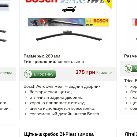
Размеры:
280 мм
Разм
Тип крепления:
специальное
В
375 грн
наличии
В наличии
В корзину
Trico 
Bosch Aerotwin Rear – задний дворник.
хор
бескаркасная щетка;
бес
отличный задний дворник;
пл
ега;
хорошо прилегает к стеклу;
щет
ений;
щетка используется всесезонно;
сов
современный дизайн щеток Bosch.
Щітка-шкребок Bi-Plast зимова
Літн