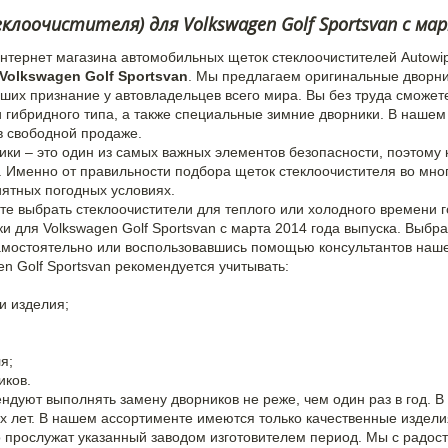
лоочистителя) для Volkswagen Golf Sportsvan с ма
интернет магазина автомобильных щеток стеклоочистителей Autowi
Volkswagen Golf Sportsvan
. Мы предлагаем оригинальные дворни
вших признание у автовладельцев всего мира. Вы без труда сможе
и гибридного типа, а также специальные зимние дворники. В наше
 в свободной продаже.
и – это один из самых важных элементов безопасности, поэтому к
. Именно от правильности подбора щеток стеклоочистителя во мног
иятных погодных условиях.
е выбрать стеклоочистители для теплого или холодного времени г
ки для Volkswagen Golf Sportsvan с марта 2014 года выпуска. Выб
мостоятельно или воспользовавшись помощью консультантов наше
n Golf Sportsvan рекомендуется учитывать:
и изделия;
я;
иков.
дуют выполнять замену дворников не реже, чем один раз в год. В
ух лет. В нашем ассортименте имеются только качественные издел
о прослужат указанный заводом изготовителем период. Мы с радо