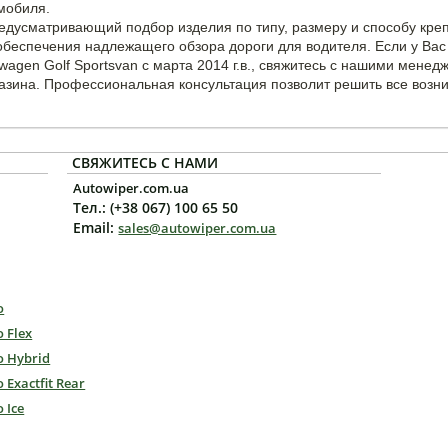
мобиля.
едусматривающий подбор изделия по типу, размеру и способу кре
беспечения надлежащего обзора дороги для водителя. Если у Вас
wagen Golf Sportsvan с марта 2014 г.в., свяжитесь с нашими мене
азина. Профессиональная консультация позволит решить все возн
СВЯЖИТЕСЬ С НАМИ
Autowiper.com.ua
Тел.: (+38 067) 100 65 50
Email:
sales@autowiper.com.ua
o
o Flex
o Hybrid
o Exactfit Rear
o Ice