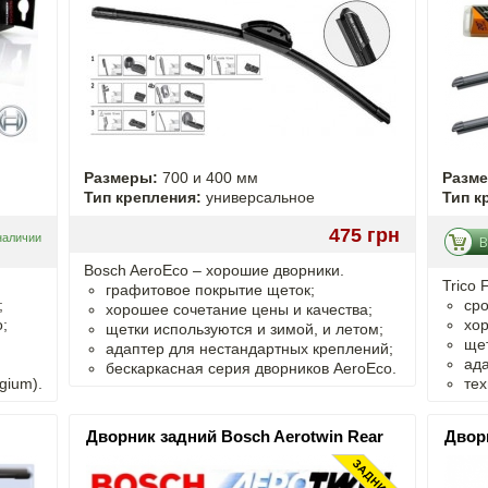
Размеры:
700 и 400 мм
Разм
Тип крепления:
универсальное
Тип к
475 грн
наличии
В
Bosch AeroEco – хорошие дворники.
Trico 
графитовое покрытие щеток;
;
сро
хорошее сочетание цены и качества;
;
хор
щетки используются и зимой, и летом;
щет
адаптер для нестандартных креплений;
ада
бескаркасная серия дворников AeroEco.
gium).
тех
Дворник задний Bosch Aerotwin Rear
Дворн