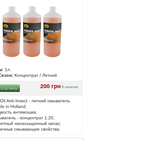
м:
1л.
Сезон:
Концентрат / Летний
200 грн
В наличии
 корзину
Oil Anti-Insect - летний омыватель.
e in Holland;
дкость антимошка;
ватель - концентрат 1:20;
иятный ненасыщенный запах;
личные смывающие свойства.