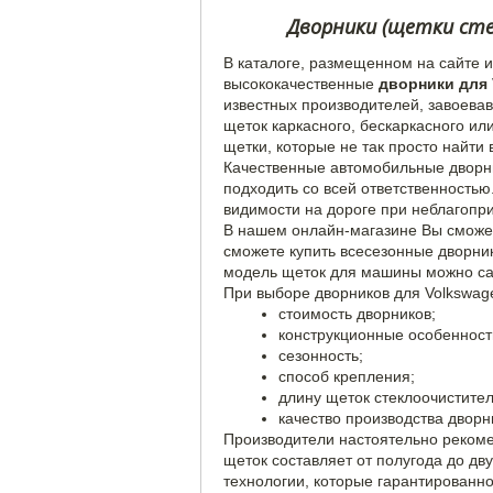
Дворники (щетки стек
В каталоге, размещенном на сайте 
высококачественные
дворники для 
известных производителей, завоева
щеток каркасного, бескаркасного ил
щетки, которые не так просто найти
Качественные автомобильные дворник
подходить со всей ответственностью
видимости на дороге при неблагопр
В нашем онлайн-магазине Вы сможет
сможете купить всесезонные дворни
модель щеток для машины можно са
При выборе дворников для Volkswage
стоимость дворников;
конструкционные особенност
сезонность;
способ крепления;
длину щеток стеклоочистител
качество производства дворн
Производители настоятельно рекомен
щеток составляет от полугода до дв
технологии, которые гарантированн