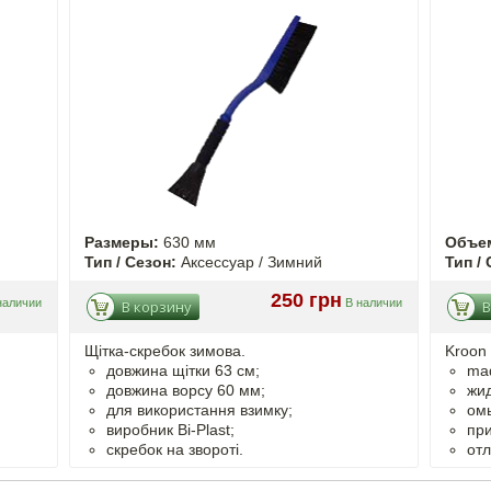
Размеры:
630 мм
Объе
Тип / Сезон:
Аксессуар / Зимний
Тип / 
250 грн
наличии
В наличии
В корзину
В
Щітка-скребок зимова.
Kroon 
довжина щітки 63 см;
mad
довжина ворсу 60 мм;
жи
для використання взимку;
омы
виробник Bi-Plast;
пр
скребок на звороті.
от