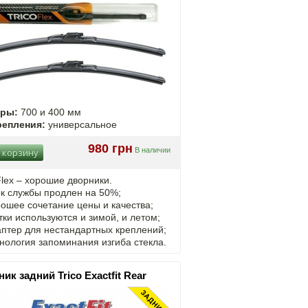
еры:
700 и 400 мм
репления:
универсальное
980 грн
В наличии
 корзину
Flex – хорошие дворники.
к службы продлен на 50%;
ошее сочетание цены и качества;
ки используются и зимой, и летом;
птер для нестандартных креплений;
нология запоминания изгиба стекла.
ик задний Trico Exactfit Rear