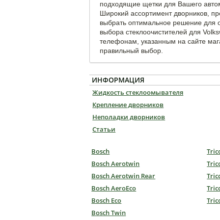
подходящие щетки для Вашего авто
Широкий ассортимент дворников, пр
выбрать оптимальное решение для о
выбора стеклоочистителей для Volks
телефонам, указанным на сайте маг
правильный выбор.
ИНФОРМАЦИЯ
Жидкость стеклоомывателя
Крепление дворников
Неполадки дворников
Статьи
Bosch
Tric
Bosch Aerotwin
Tric
Bosch Aerotwin Rear
Tric
Bosch AeroEco
Tric
Bosch Eco
Tric
Bosch Twin