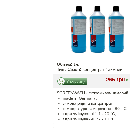
Объем:
1л.
Тип / Сезон:
Концентрат / Зимний
265 грн
В 
В корзину
SCREENWASH - cклоомивач зимовий.
made in Germany;
зимова рідина концентрат;
температура замерзання - 80 ° C;
t
при змішуванні
1:1 - 20 °C;
t
при змішуванні
1:2 - 10 °C.