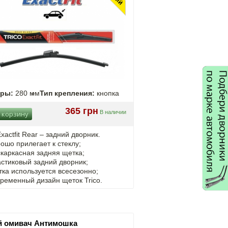
еры:
280 мм
Тип крепления:
кнопка
365 грн
В наличии
 корзину
Exactfit Rear – задний дворник.
ошо прилегает к стеклу;
каркасная задняя щетка;
астиковый задний дворник;
ка используется всесезонно;
ременный дизайн щеток Trico.
ій омивач Антимошка