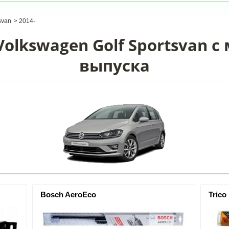
svan
>
2014-
olkswagen Golf Sportsvan с 
выпуска
Bosch AeroEco
Trico