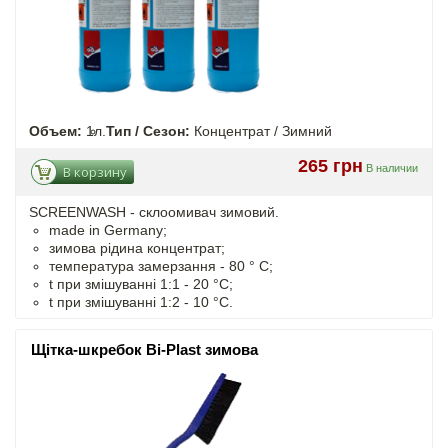
Объем:
1л.
Тип / Сезон:
Концентрат / Зимний
265 грн
В наличии
В корзину
SCREENWASH - cклоомивач зимовий.
made in Germany;
зимова рідина концентрат;
температура замерзання - 80 ° C;
t
при змішуванні
1:1 - 20 °C;
t
при змішуванні
1:2 - 10 °C.
Щітка-шкребок Bi-Plast зимова