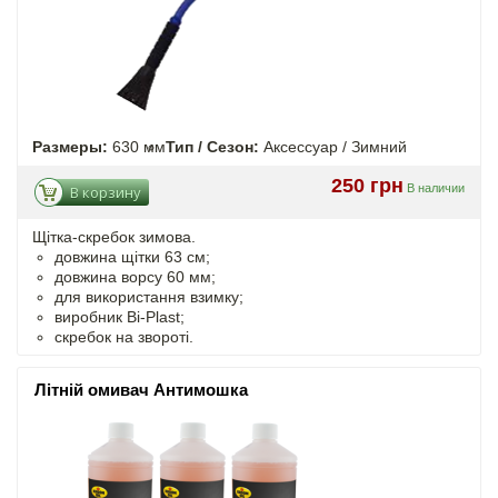
Размеры:
630 мм
Тип / Сезон:
Аксессуар / Зимний
250 грн
В наличии
В корзину
Щітка-скребок зимова.
довжина щітки 63 см;
довжина ворсу 60 мм;
для використання взимку;
виробник Bi-Plast;
скребок на звороті.
Літній омивач Антимошка