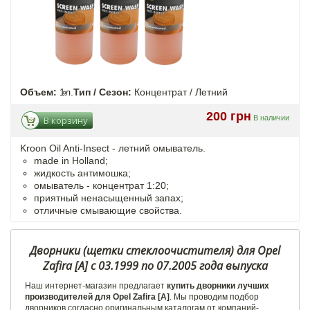
Объем:
1л.
Тип / Сезон:
Концентрат / Летний
200 грн
В наличии
В корзину
Kroon Oil Anti-Insect - летний омыватель.
made in Holland;
жидкость антимошка;
омыватель - концентрат 1:20;
приятный ненасыщенный запах;
отличные смывающие свойства.
Дворники (щетки стеклоочистителя) для Opel
Zafira [A] с 03.1999 по 07.2005 года выпуска
Наш интернет-магазин предлагает
купить дворники лучших
производителей для Opel Zafira [A]
. Мы проводим подбор
дворников согласно оригинальным каталогам от компаний-