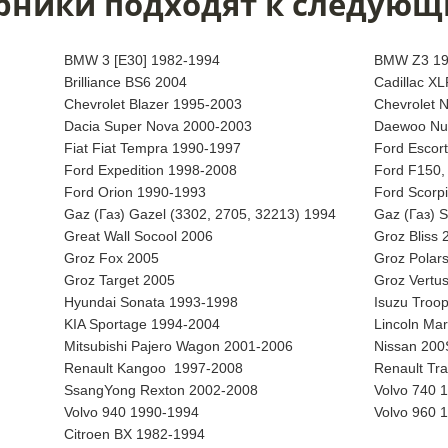
рники подходят к следующ
BMW 3 [E30] 1982-1994
BMW Z3 19
Brilliance BS6 2004
Cadillac X
Chevrolet Blazer 1995-2003
Chevrolet 
Dacia Super Nova 2000-2003
Daewoo Nu
Fiat Fiat Tempra 1990-1997
Ford Escor
Ford Expedition 1998-2008
Ford F150,
Ford Orion 1990-1993
Ford Scorp
Gaz (Газ) Gazel (3302, 2705, 32213) 1994
Gaz (Газ) 
Great Wall Socool 2006
Groz Bliss 
Groz Fox 2005
Groz Polar
Groz Target 2005
Groz Vertu
Hyundai Sonata 1993-1998
Isuzu Troo
KIA Sportage 1994-2004
Lincoln Ma
Mitsubishi Pajero Wagon 2001-2006
Nissan 200
Renault Kangoo 1997-2008
Renault Tr
SsangYong Rexton 2002-2008
Volvo 740 
Volvo 940 1990-1994
Volvo 960 
Citroen BX 1982-1994