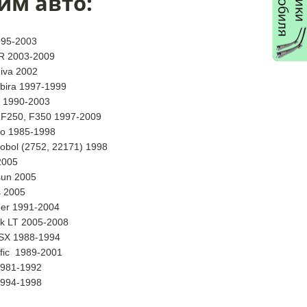
им авто:
95-2003
LR 2003-2009
Niva 2002
bira 1997-1999
t 1990-2003
 F250, F350 1997-2009
io 1985-1998
Sobol (2752, 22171) 1998
2005
sun 2005
s 2005
per 1991-2004
rk LT 2005-2008
SX 1988-1994
afic 1989-2001
1981-1992
1994-1998