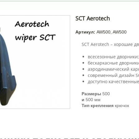
SCT Aerotech
Артикул:
AW500, AW500
SCT Aerotech – хорошие д
всесезонные дворники
бескаркасные дворники
аэродинамический карк
современный дизайн SC
доступно качественные
Размеры
500
и
500 мм
Тип крепления
крючок