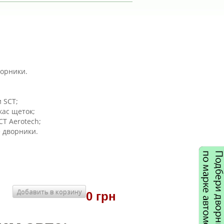
ворники.
;
 SCT;
ас щеток;
T Aerotech;
 дворники.
Добавить в корзину
0 грн