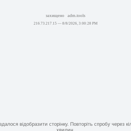
захищено
adm.tools
216.73.217.15 —
8/8/2026, 3:00:28 PM
вдалося відобразити сторінку. Повторіть спробу через кі
хвилин.