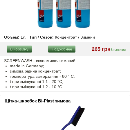
Объем:
1л.
Тип / Сезон:
Концентрат / Зимний
265 грн
В корзину
Подробнее
В наличии
SCREENWASH - cклоомивач зимовий.
made in Germany;
зимова рідина концентрат;
температура замерзання - 80 ° C;
t
при змішуванні
1:1 - 20 °C;
t
при змішуванні
1:2 - 10 °C.
Щітка-шкребок Bi-Plast зимова