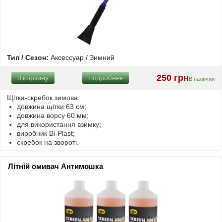
Тип / Сезон:
Аксессуар / Зимний
250 грн
В корзину
Подробнее
В наличии
Щітка-скребок зимова.
довжина щітки 63 см;
довжина ворсу 60 мм;
для використання взимку;
виробник Bi-Plast;
скребок на звороті.
Літній омивач Антимошка