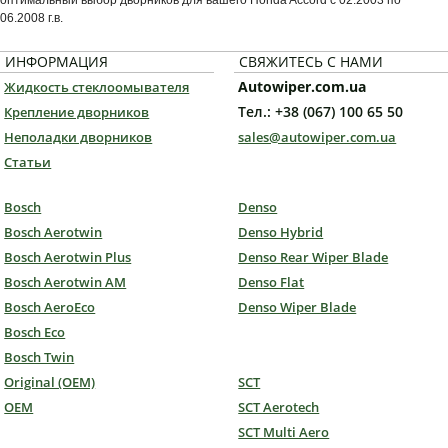
оптимальный выбор дворников для вашего Honda Accord с 02.2003 по
06.2008 г.в.
ИНФОРМАЦИЯ
СВЯЖИТЕСЬ С НАМИ
Autowiper.com.ua
Жидкость стеклоомывателя
Тел.: +38 (067) 100 65 50
Крепление дворников
Неполадки дворников
sales@autowiper.com.ua
Статьи
Bosch
Denso
Bosch Aerotwin
Denso Hybrid
Bosch Aerotwin Plus
Denso Rear Wiper Blade
Bosch Aerotwin AM
Denso Flat
Bosch AeroEco
Denso Wiper Blade
Bosch Eco
Bosch Twin
Original (OEM)
SCT
OEM
SCT Aerotech
SCT Multi Aero