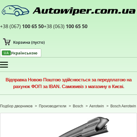
+38 (067)
100 65 50
+38 (063)
100 65 50
Корзина
(пусто)
Українською
UA
Меню
Відправка Новою Поштою здійснюється за передплатою на
рахунок ФОП за IBAN. Самовивіз з магазину в Києві.
Подбор дворников
>
Производители
>
Bosch
>
Aerotwin
>
Bosch Aerotwin