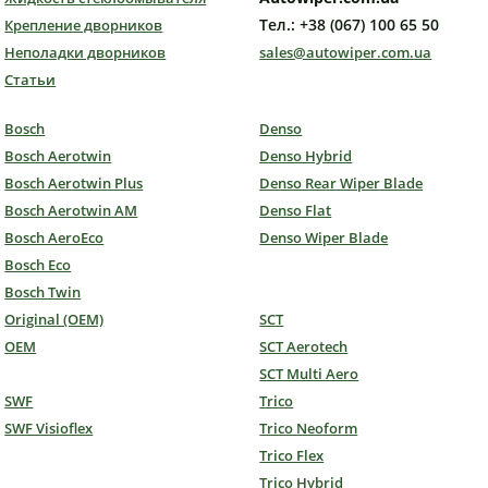
Тел.: +38 (067) 100 65 50
Крепление дворников
Неполадки дворников
sales@autowiper.com.ua
Статьи
Bosch
Denso
Bosch Aerotwin
Denso Hybrid
Bosch Aerotwin Plus
Denso Rear Wiper Blade
Bosch Aerotwin AM
Denso Flat
Bosch AeroEco
Denso Wiper Blade
Bosch Eco
Bosch Twin
Original (OEM)
SCT
OEM
SCT Aerotech
SCT Multi Aero
SWF
Trico
SWF Visioflex
Trico Neoform
Trico Flex
Trico Hybrid