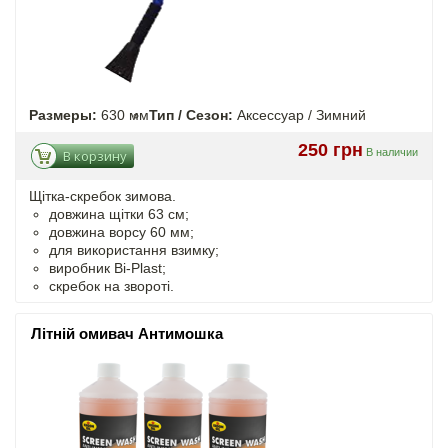
Размеры:
630 мм
Тип / Сезон:
Аксессуар / Зимний
250 грн
В наличии
В корзину
Щітка-скребок зимова.
довжина щітки 63 см;
довжина ворсу 60 мм;
для використання взимку;
виробник Bi-Plast;
скребок на звороті.
Літній омивач Антимошка