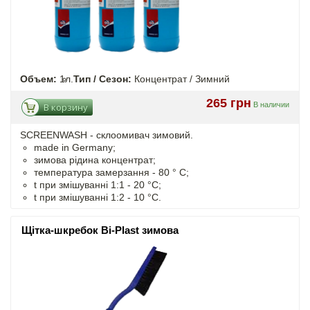
Объем:
1л.
Тип / Сезон:
Концентрат / Зимний
265 грн
В наличии
В корзину
SCREENWASH - cклоомивач зимовий.
made in Germany;
зимова рідина концентрат;
температура замерзання - 80 ° C;
t
при змішуванні
1:1 - 20 °C;
t
при змішуванні
1:2 - 10 °C.
Щітка-шкребок Bi-Plast зимова