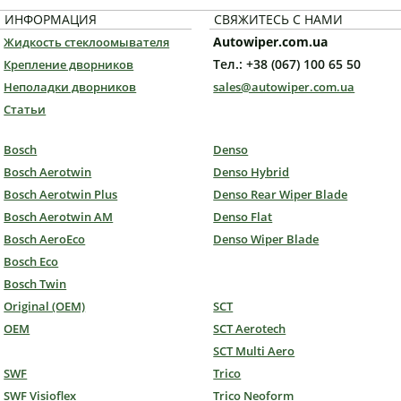
ИНФОРМАЦИЯ
СВЯЖИТЕСЬ С НАМИ
Autowiper.com.ua
Жидкость стеклоомывателя
Тел.: +38 (067) 100 65 50
Крепление дворников
Неполадки дворников
sales@autowiper.com.ua
Статьи
Bosch
Denso
Bosch Aerotwin
Denso Hybrid
Bosch Aerotwin Plus
Denso Rear Wiper Blade
Bosch Aerotwin AM
Denso Flat
Bosch AeroEco
Denso Wiper Blade
Bosch Eco
Bosch Twin
Original (OEM)
SCT
OEM
SCT Aerotech
SCT Multi Aero
SWF
Trico
SWF Visioflex
Trico Neoform