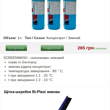
Объем:
1л.
Тип / Сезон:
Концентрат / Зимний
265 грн
В корзину
Подробнее
В наличии
SCREENWASH - cклоомивач зимовий.
made in Germany;
зимова рідина концентрат;
температура замерзання - 80 ° C;
t
при змішуванні
1:1 - 20 °C;
t
при змішуванні
1:2 - 10 °C.
Щітка-шкребок Bi-Plast зимова