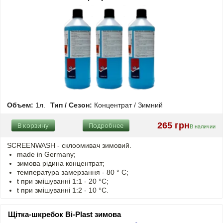
Объем:
1л.
Тип / Сезон:
Концентрат / Зимний
265 грн
В корзину
Подробнее
В наличии
SCREENWASH - cклоомивач зимовий.
made in Germany;
зимова рідина концентрат;
температура замерзання - 80 ° C;
t
при змішуванні
1:1 - 20 °C;
t
при змішуванні
1:2 - 10 °C.
Щітка-шкребок Bi-Plast зимова