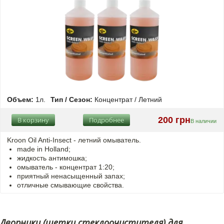
Объем:
1л.
Тип / Сезон:
Концентрат / Летний
200 грн
В корзину
Подробнее
В наличии
Kroon Oil Anti-Insect - летний омыватель.
made in Holland;
жидкость антимошка;
омыватель - концентрат 1:20;
приятный ненасыщенный запах;
отличные смывающие свойства.
Дворники (щетки стеклоочистителя) для