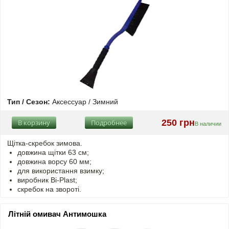
Тип / Сезон:
Аксессуар / Зимний
250 грн
В корзину
Подробнее
В наличии
Щітка-скребок зимова.
довжина щітки 63 см;
довжина ворсу 60 мм;
для використання взимку;
виробник Bi-Plast;
скребок на звороті.
Літній омивач Антимошка