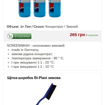
Объем:
1л.
Тип / Сезон:
Концентрат / Зимний
265 грн
В наличии
В корзину
SCREENWASH - cклоомивач зимовий.
made in Germany;
зимова рідина концентрат;
температура замерзання - 80 ° C;
t
при змішуванні
1:1 - 20 °C;
t
при змішуванні
1:2 - 10 °C.
Щітка-шкребок Bi-Plast зимова