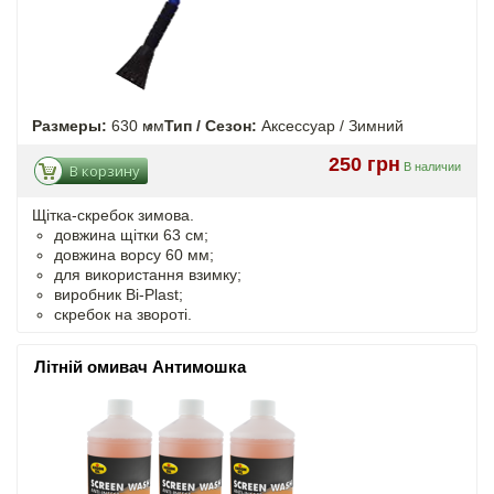
Размеры:
630 мм
Тип / Сезон:
Аксессуар / Зимний
250 грн
В наличии
В корзину
Щітка-скребок зимова.
довжина щітки 63 см;
довжина ворсу 60 мм;
для використання взимку;
виробник Bi-Plast;
скребок на звороті.
Літній омивач Антимошка