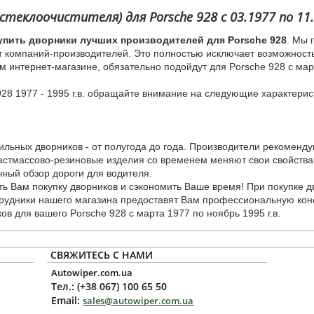
теклоочистителя) для Porsche 928 с 03.1977 по 11
упить дворники лучших производителей для Porsche 928
. Мы 
т компаний-производителей. Это полностью исключает возможност
м интернет-магазине, обязательно подойдут для Porsche 928 с мар
28 1977 - 1995 г.в. обращайте внимание на следующие характерис
ильных дворников - от полугода до года. Производители рекоменд
ластмассово-резиновые изделия со временем меняют свои свойства 
чный обзор дороги для водителя.
ь Вам покупку дворников и сэкономить Ваше время! При покупке 
трудники нашего магазина предоставят Вам профессиональную кон
в для вашего Porsche 928 с марта 1977 по ноябрь 1995 г.в.
СВЯЖИТЕСЬ С НАМИ
Autowiper.com.ua
Тел.: (+38 067) 100 65 50
Email:
sales@autowiper.com.ua