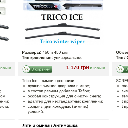
Размеры:
450 и 450 мм
Объе
Тип крепления:
универсальное
Тип / 
1 170 грн
наличии
В наличии
В корзину
В
Trico Ice – зимние дворники.
SCREE
лучшие зимние дворники в мире;
ma
;
в состав резины добавлен Teflon;
зим
том;
особая конструкция для очистки снега;
тем
ений;
адаптер для нестандартных креплений;
t
п
екла.
созданы для холодных (зимних)
t
п
условий.
Літній омивач Антимошка