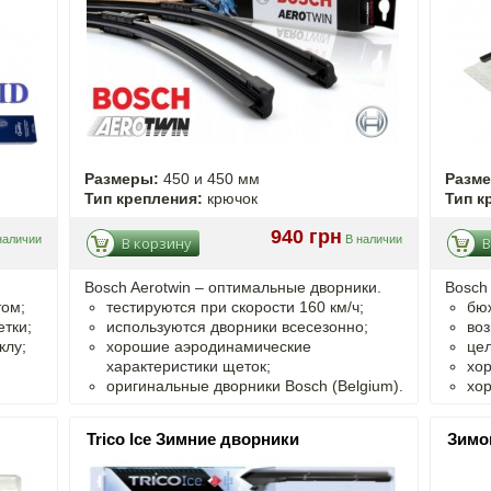
Размеры:
450 и 450 мм
Разм
Тип крепления:
крючок
Тип к
940 грн
наличии
В наличии
В корзину
В
Bosch Aerotwin –
оптимальные
дворники.
Bosch
том;
тестируются при скорости 160 км/ч;
бю
тки;
используются дворники всесезонно;
воз
клу;
хорошие аэродинамические
цел
характеристики щеток;
хо
оригинальные дворники Bosch (Belgium).
хор
Trico Ice Зимние дворники
Зимо