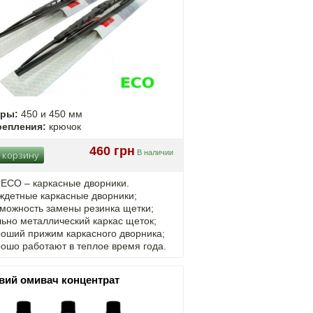
еры:
450 и 450 мм
репления:
крючок
460 грн
В наличии
 корзину
 ECO –
каркасные
дворники.
ждетные каркасные дворники;
можность замены резинка щетки;
ьно металлический каркас щеток;
роший прижим каркасного дворника;
ошо работают в теплое время года.
вий омивач концентрат