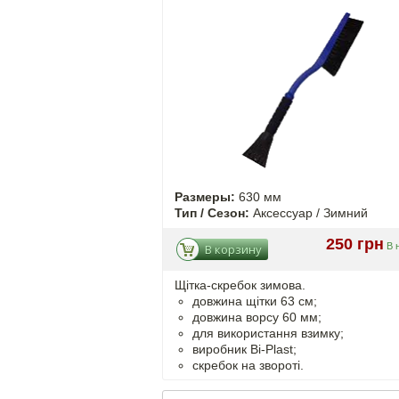
Размеры:
630 мм
Тип / Сезон:
Аксессуар / Зимний
250 грн
В 
В корзину
Щітка-скребок зимова.
довжина щітки 63 см;
довжина ворсу 60 мм;
для використання взимку;
виробник Bi-Plast;
скребок на звороті.