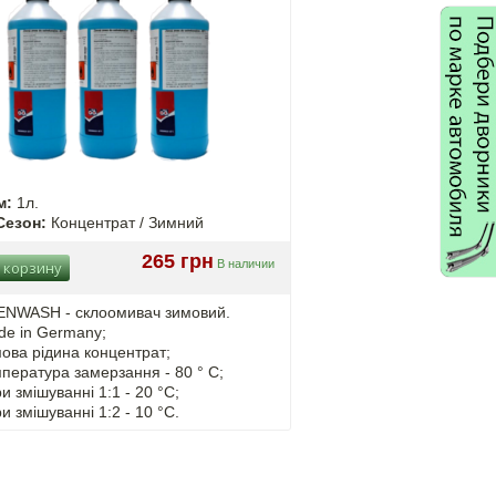
м:
1л.
Сезон:
Концентрат / Зимний
265 грн
В наличии
 корзину
NWASH - cклоомивач зимовий.
de in Germany;
ова рідина концентрат;
пература замерзання - 80 ° C;
ри змішуванні
1:1 - 20 °C;
ри змішуванні
1:2 - 10 °C.