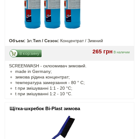
Объем:
1л.
Тип / Сезон:
Концентрат / Зимний
265 грн
В наличии
В корзину
SCREENWASH - cклоомивач зимовий.
made in Germany;
зимова рідина концентрат;
температура замерзання - 80 ° C;
t
при змішуванні
1:1 - 20 °C;
t
при змішуванні
1:2 - 10 °C.
Щітка-шкребок Bi-Plast зимова