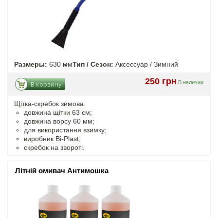
Размеры:
630 мм
Тип / Сезон:
Аксессуар / Зимний
250 грн
В наличии
В корзину
Щітка-скребок зимова.
довжина щітки 63 см;
довжина ворсу 60 мм;
для використання взимку;
виробник Bi-Plast;
скребок на звороті.
Літній омивач Антимошка