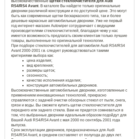
высококачественные
щетки стеклоочистителя для Audi
RS4/RS4 Avant
. В каталоге Вы найдете только оригинальные
дворники различной конструкции и по доступной цене. Это могут
быть как современные щетки бескаркасного типа, так и более
дешевые каркасные автомобильные дворники. Уже не первый
год интернет-магазин Autowiper сотрудничает с ведущими
производителями стеклоочистителей, благодаря чему у нас
имеется возможность предлагать своим клиентам только лучшие
товары, выполненные по оригинальной технологии.
При подборе стеклоочистителей для автомобиля Audi RS4/RS4
Avant 2000-2001 г.в. следует руководствоваться такими
критериями выбора как:
цена изделия;
вид крепления;
размеры щеток;
сезонность;
качество исполнения изделия;
конструкция автомобильных дворников.
Высококачественные автомобильные дворники, изготовленные с
применением инновационных технологий, прекрасно
справляются с задачей очистки обзорных стекол от пыли, снега,
грязи и воды. Вы сможете купить щетки стеклоочистителя для
переднего или заднего стекла. Вам не придется сомневаться в
том, что выбранные дворники идеальным образом подойдут для
Вашей Audi RS4/RS4 Avant с мая 2000 по сентябрь 2001 года
выпуска.
Срок эксплуатации дворников, предназначенных для Audi
RS4/RS4 Avant, в среднем составляет от полугода до двух лет.